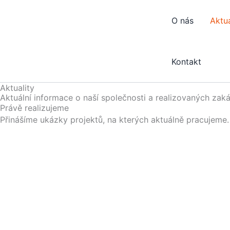
Přeskočit
na
O nás
Aktua
obsah
Kontakt
Aktuality
Aktuální informace o naší společnosti a realizovaných zak
Právě realizujeme
Přinášíme ukázky projektů, na kterých aktuálně pracujeme. 